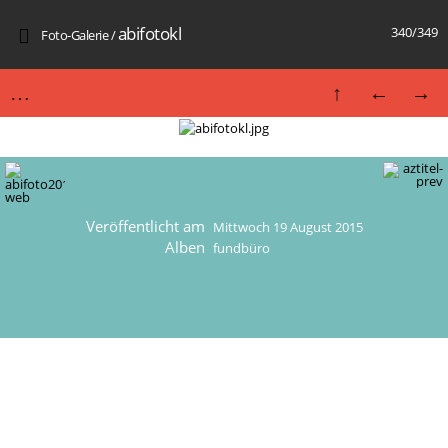
abifotokl
340/349
Foto-Galerie
/
Veröffentlicht am
Mittwoch 19 August 2015
Alben
fundbüro