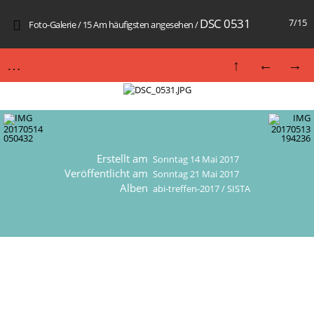
DSC 0531
7/15
Foto-Galerie
/
15 Am häufigsten angesehen
/
Erstellt am
Sonntag 14 Mai 2017
Veröffentlicht am
Sonntag 21 Mai 2017
Alben
abi-treffen-2017
/
SISTA