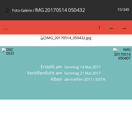
IMG 20170514 050432
15/349
Foto-Galerie
/
Erstellt am
Sonntag 14 Mai 2017
Veröffentlicht am
Sonntag 21 Mai 2017
Alben
abi-treffen-2017
/
SISTA