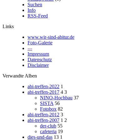
Suchen
Info
RSS-Feed
Links
www.wir-sind-abitur.de
Foto-Galerie
---
Impressum
Datenschutz
Disclaimer
Verwandte Alben
abi-treffen-2022
1
abi-treffen-2017
4
3
NINO-Hochbau
37
SISTA
56
Fotobox
82
abi-treffen-2012
3
abi-treffen-2007
1
2
der-club
55
cafeteria
19
dies-und-das
13
1