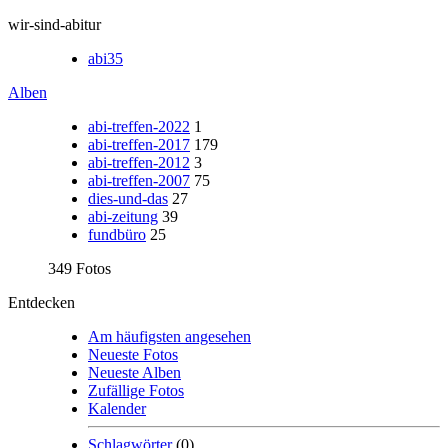
wir-sind-abitur
abi35
Alben
abi-treffen-2022
1
abi-treffen-2017
179
abi-treffen-2012
3
abi-treffen-2007
75
dies-und-das
27
abi-zeitung
39
fundbüro
25
349 Fotos
Entdecken
Am häufigsten angesehen
Neueste Fotos
Neueste Alben
Zufällige Fotos
Kalender
Schlagwörter
(0)